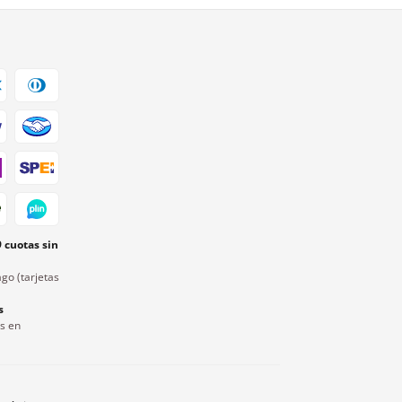
9 cuotas sin
go (tarjetas
s
rs en