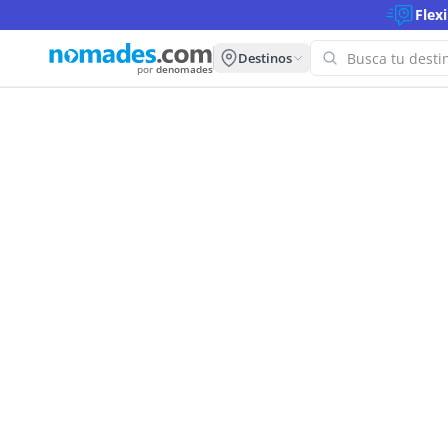
Flex
Destinos
por
denomades
Carrito de Compras: Reserva tus Tou
¡Oops! 
para es
Intenta con