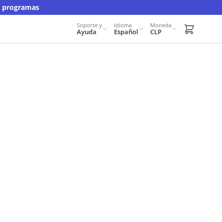
y programas
Soporte y
Idioma
Moneda
Carrito d
Ayuda
Español
CLP