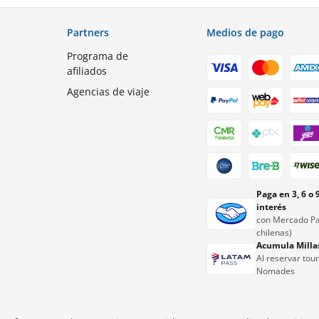
Partners
Medios de pago
Programa de
afiliados
Agencias de viaje
Paga en 3, 6 o 
interés
con Mercado Pa
chilenas)
Acumula Milla
Al reservar tou
Nomades