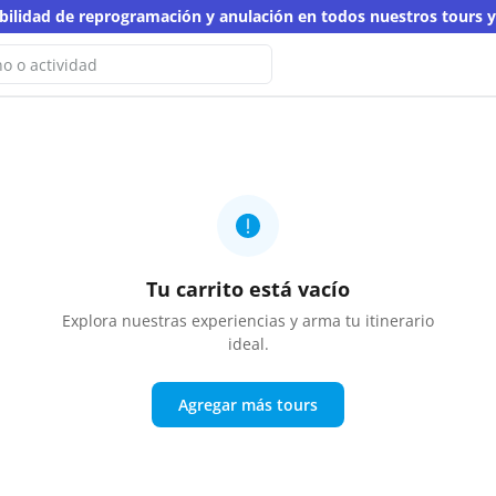
ibilidad de reprogramación y anulación en todos nuestros tours 
rs | Nomades
No hemos encontrado resultados
ta búsqueda
 otra palabra clave
Tu carrito está vacío
Explora nuestras experiencias y arma tu itinerario
ideal.
Agregar más tours