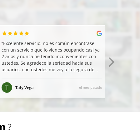
“
Excelente servicio, no es común encontrase
“
La activ
con un servicio que lo vienes ocupando casi ya
según el 
2 años y nunca he tenido inconvenientes con
Zeraida 
ustedes. Se agradece la seriedad hacia sus
interesan
usuarios, con ustedes me voy a la segura de
que llegaré a destino.
”
Taly Vega
Sar
el mes pasado
?