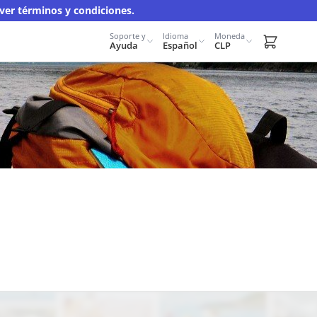
er términos y condiciones.
Soporte y
Idioma
Moneda
Carrito d
Ayuda
Español
CLP