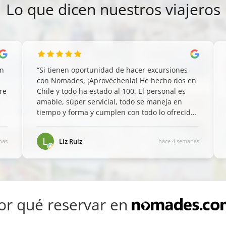
Lo que dicen nuestros viajeros
on
“
Si tienen oportunidad de hacer excursiones
n
con Nomades, ¡Aprovéchenla! He hecho dos en
re
Chile y todo ha estado al 100. El personal es
amable, súper servicial, todo se maneja en
tiempo y forma y cumplen con todo lo ofrecido.
Un gran servicio como este, permite disfrutar
enormemente las experiencias como turista
”
Liz Ruiz
nas
hace 4 semanas
or qué reservar en